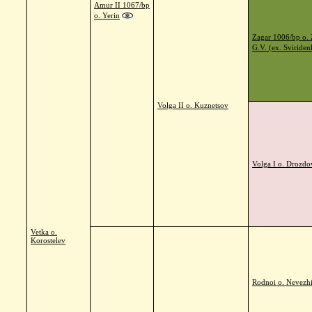
Amur II 1067/bp
o. Yerin
Zagar 1006/bp o.
G.V. (ex. Sviriden
Volga II o. Kuznetsov
Volga I o. Drozdo
Vetka o.
Korostelev
Rodnoi o. Nevezh