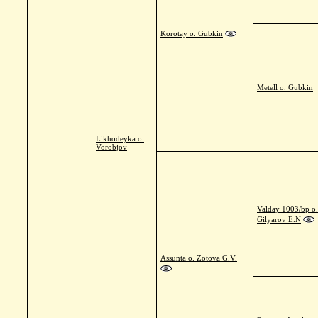
Korotay o. Gubkin
Metell o. Gubkin
Likhodeyka o.
Vorobjov
Valday 1003/bp o.
Gilyarov E.N
Assunta o. Zotova G.V.