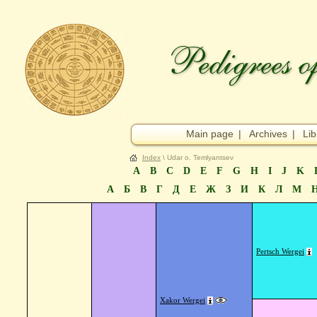
Main page
|
Archives
|
Lib
Index
\ Udar o. Temlyantsev
A
B
C
D
E
F
G
H
I
J
K
А
Б
В
Г
Д
Е
Ж
З
И
К
Л
М
Pertsch Wergei
Xakor Wergei