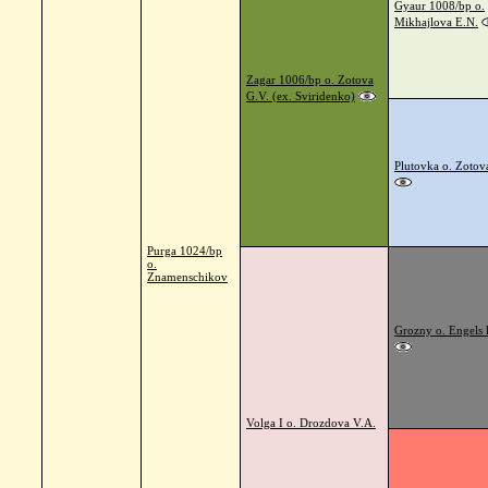
Gyaur 1008/bp o.
Mikhajlova E.N.
Zagar 1006/bp o. Zotova
G.V. (ex. Sviridenko)
Plutovka o. Zotov
Purga 1024/bp
o.
Znamenschikov
Grozny o. Engels 
Volga I o. Drozdova V.A.