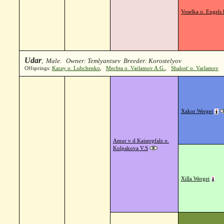
Veselka o. Engels
Udar
, Male. Owner: Temlyantsev Breeder: Korostelyov
Offsprings:
Karay o. Lubchenko
,
Mechta o. Varlamov A.G.
,
Shalost' o. Varlamov
Xakor Wergei
Amur v d Kaiserpfalz o.
Kolpakova V.S
Xilla Wergei