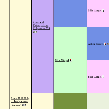
Silla Wergei
Amur v d
Kaiserpfalz o.
Kolpakova V.S
Xakor Wergei
Xilla Wergei
Silla Wergei
Amur II 1029/bp
o. Temlyantsev
(Volskiy)