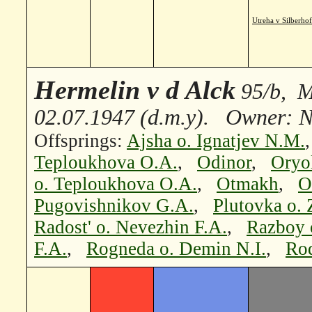
Utreha v Silberhof
Hermelin v d Alck
95/b, M
02.07.1947 (d.m.y). Owner: N
Offsprings:
Ajsha o. Ignatjev N.M.
Teploukhova O.A.
,
Odinor
,
Oryo
o. Teploukhova O.A.
,
Otmakh
,
O
Pugovishnikov G.A.
,
Plutovka o. 
Radost' o. Nevezhin F.A.
,
Razboy 
F.A.
,
Rogneda o. Demin N.I.
,
Rod