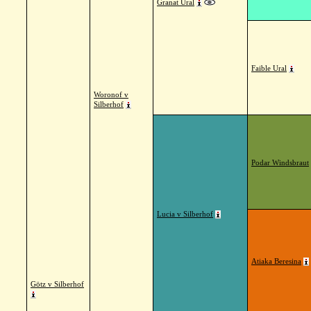
Granat Ural
Faible Ural
Woronof v
Silberhof
Podar Windsbraut
Lucia v Silberhof
Atiaka Beresina
Götz v Silberhof