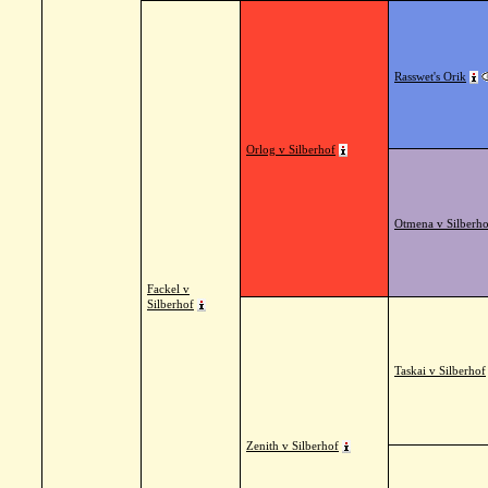
Rasswet's Orik
Orlog v Silberhof
Otmena v Silberho
Fackel v
Silberhof
Taskai v Silberhof
Zenith v Silberhof