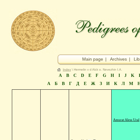
Main page
|
Archives
|
Lib
Index
\ Hermelin v d Alck o. Nevezhin I.A.
A
B
C
D
E
F
G
H
I
J
K
А
Б
В
Г
Д
Е
Ж
З
И
К
Л
М
Amurat Aless Ural