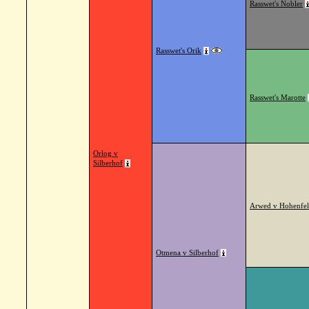
Rasswet's Nobler
Rasswet's Orik
Rasswet's Marotte
Orlog v
Silberhof
Arwed v Hohenfel
Otmena v Silberhof