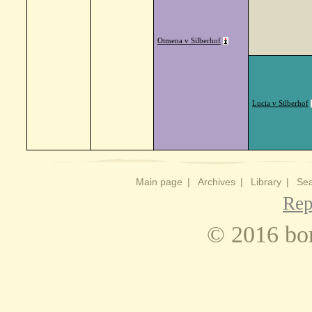
Otmena v Silberhof
Lucia v Silberhof
Main page
|
Archives
|
Library
|
Sea
Rep
© 2016 bo