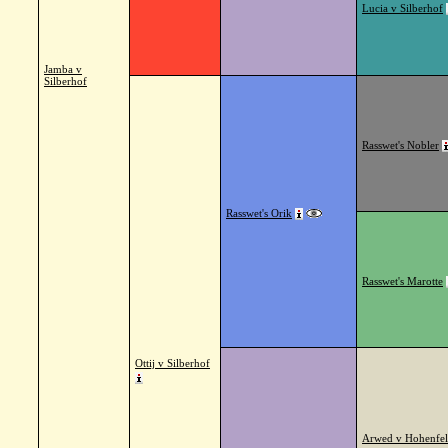
Lucia v Silberhof
Jamba v
Silberhof
Rasswet's Nobler
Rasswet's Orik
Rasswet's Marotte
Ottij v Silberhof
Arwed v Hohenfel