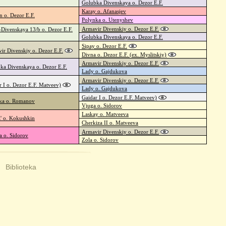
Golubka Divenskaya o. Dezor E.F.
Karay o. Afanasjev
n o. Dezor E.F.
Polynka o. Utenyshev
Armavir Divenskiy o. Dezor E.F.
a-Divenskaya 13/b o. Dezor E.F.
Golubka Divenskaya o. Dezor E.F.
Sipay o. Dezor E.F.
ir Divenskiy o. Dezor E.F.
Divna o. Dezor E.F. (ex. Myslitskiy)
Armavir Divenskiy o. Dezor E.F.
ka Divenskaya o. Dezor E.F.
Lady o. Gajdukova
Armavir Divenskiy o. Dezor E.F.
r I o. Dezor E.F. Matveev)
Lady o. Gajdukova
Gaidar I o. Dezor E.F. Matveev)
ka o. Romanov
Vjuga o. Sidorov
Laskay o. Matveeva
z' o. Kokushkin
Cherkiza II o. Matveeva
Armavir Divenskiy o. Dezor E.F.
a o. Sidorov
Zola o. Sidorov
|
Biblioteka