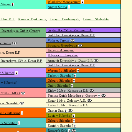
Wladislaw Monasterium
a Wergei
Anmut Sibiria
oblov M.P.
,
Kama o. Tyukhanov
,
Karay o. Bezdennykh
,
Letun o. Shelyakin
,
Gajdar II ь 25/b o. Zommer S.A.
p Divenskiy o. Gubin (Dezor)
Golubka Divenskaya o. Dezor E.F.
Vikhr o. Tarelin
o. Gubin
Struna o. Gvozdyova
Karay o. Afanasjev
n o. Dezor E.F.
Polynka o. Utenyshev
Armavir Divenskiy o. Dezor E.F.
a-Divenskaya 13/b o. Dezor E.F.
Golubka Divenskaya o. Dezor E.F.
Woronof v Silberhof
v Silberhof
Fackel v Silberhof
Orlog v Silberhof
 v Silberhof
Ottij v Silberhof
Kiday 30/b o. Komarova E.P.
 91/b o. MOO
Femina-Quick Molodjez o. Gromov
Zagar 11/b o. Zolotsev A.D.
a o. Nevezhin
Laska I 51/b o. Nevezhin F.A.
Granat Ural
of v Silberhof
Lucia v Silberhof
Orlog v Silberhof
l v Silberhof
Zenith v Silberhof
Rasswet's Orik