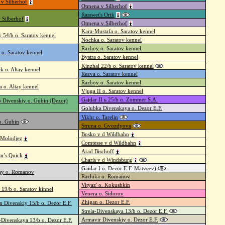
 v Silberhof
Otmena v Silberhof
Rasswet's Orik
v Silberhof
Otmena v Silberhof
Kara-Mustafa o. Saratov kennel
y 54/b o. Saratov kennel
Nochka o. Saratov kennel
Razboy o. Saratov kennel
 o. Saratov kennel
Bystra o. Saratov kennel
Kinzhal 22/b o. Saratov kennel
k o. Altay kennel
Rezva o. Saratov kennel
Razboy o. Saratov kennel
a o. Altay kennel
Vjuga II o. Saratov kennel
Gajdar II ь 25/b o. Zommer S.A.
p Divenskiy o. Gubin (Dezor)
Golubka Divenskaya o. Dezor E.F.
Vikhr o. Tarelin
o. Gubin
Struna o. Gvozdyova
Bosko v d Wildbahn
a Molodjez
Comtesse v d Wildbahn
Arad Bischoff
ar's Quick
Charis v d Windsburg
Gaidar I o. Dezor E.F. Matveev)
ay o. Romanov
Razluka o. Romanov
Vityaz' o. Kokushkin
 19/b o. Saratov kinnel
Venera o. Sidorov
Zhigan o. Dezor E.F.
 Divenskiy 15/b o. Dezor E.F.
Strela-Divenskaya 13/b o. Dezor E.F.
Armavir Divenskiy o. Dezor E.F.
a-Divenskaya 13/b o. Dezor E.F.