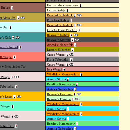
Ptitschka Bielaja
Hetman du Zwaenhoek
 Bielaja
Carina Bielaja
Bessberk's Heiduck
t Aless Ural
Ptitschka Bielaja
Bessberk's Heiduck
te Ural
Grischa Frisia Pascholl
Rasswet's Nobler
et's Orik
Rasswet's Marotte
Arwed v Hohenfels
a v Silberhof
Lucia v Silberhof
Cusco Wergei
ff Wergei
Fiska Toboltzkoi
Cusco Wergei
 v Friedländer Tor
Issa Wergei
Wladislaw Monasterium
 Wergei
Anmut Sibiria
Bandit v Karamasow
 Toboltzkoi
Aninka Nadjeschda
Rasswet's Hochmut
et's Lasso
Rasswet's Flamme
Wladislaw Monasterium
a Wergei
Anmut Sibiria
Wladislaw Monasterium
 Wergei
Anmut Sibiria
Bandit v Karamasow
 Toboltzkoi
Aninka Nadjeschda