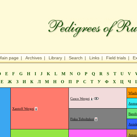
Main page
|
Archives
|
Library
|
Search
|
Links
|
Field trials
|
Ex
D
E
F
G
H
I
J
K
L
M
N
O
P
Q
R
S
T
U
V
Е
Ж
З
И
К
Л
М
Н
О
П
Р
С
Т
У
Ф
Х
Ц
Ч
Wladi
Cusco Wergei
Anmut
Xantoff Wergei
Bandi
Fiska Toboltzkoi
Anink
Amura