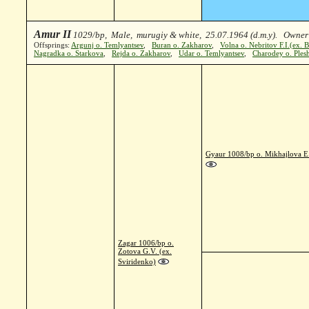
Amur II
1029/bp, Male, murugiy & white, 25.07.1964 (d.m.y). Owner:
Offsprings:
Argunj o. Temlyantsev
,
Buran o. Zakharov
,
Volna o. Nebritov F.I.(ex.
Nagradka o. Starkova
,
Rejda o. Zakharov
,
Udar o. Temlyantsev
,
Charodey o. Ples
Gyaur 1008/bp o. Mikhajlova E
Zagar 1006/bp o.
Zotova G.V. (ex.
Sviridenko)