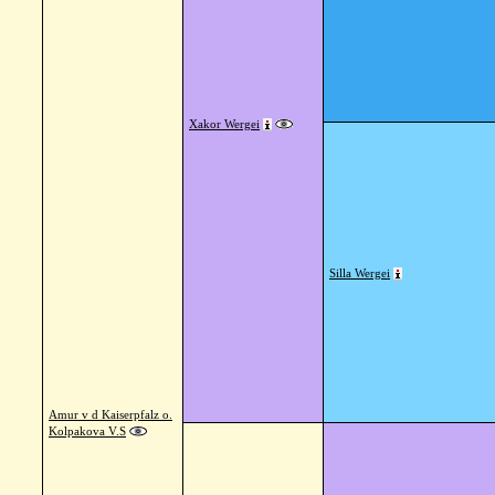
Xakor Wergei
Silla Wergei
Amur v d Kaiserpfalz o.
Kolpakova V.S