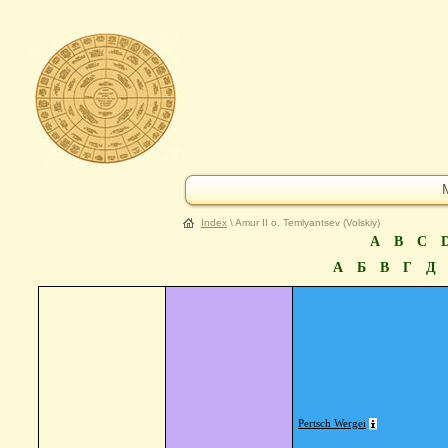
Index
\ Amur II o. Temlyantsev (Volskiy)
A
B
C
А
Б
В
Г
Д
Pertsch Wergei