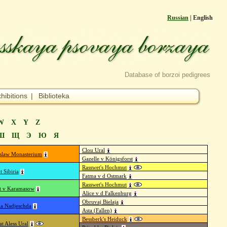
Russian
| English
Database of borzoi pedigrees
hibitions
|
Biblioteka
W
X
Y
Z
Ш
Щ
Э
Ю
Я
Clou Ural
slaw Monasterium
Gazelle v Königsforst
Rasswet's Hochmut
 Sibiria
Fatma v d Ostmark
Rasswet's Hochmut
t v Karamasow
Alice v d Falkenburg
Obruvaj Bielaja
a Nadjeschda
Asta (Fallen)
Bessberk's Heiduck
t Aless Ural