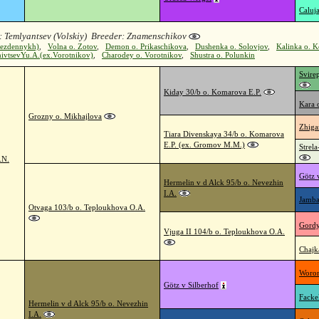
Caluj
 Temlyantsev (Volskiy) Breeder: Znamenschikov
 Bezdennykh)
,
Volna o. Zotov
,
Demon o. Prikaschikova
,
Dushenka o. Solovjov
,
Kalinka o. K
hivtsevYu.A.(ex.Vorotnikov)
,
Charodey o. Vorotnikov
,
Shustra o. Polunkin
Svire
Kiday 30/b o. Komarova E.P.
Kara 
Grozny o. Mikhajlova
Zhiga
Tiara Divenskaya 34/b o. Komarova
E.P. (ex. Gromov M.M.)
Strel
.N.
Götz 
Hermelin v d Alck 95/b o. Nevezhin
I.A.
Jamba
Otvaga 103/b o. Teploukhova O.A.
Gordy
Vjuga II 104/b o. Teploukhova O.A.
Chajk
Woron
Götz v Silberhof
Facke
Hermelin v d Alck 95/b o. Nevezhin
I.A.