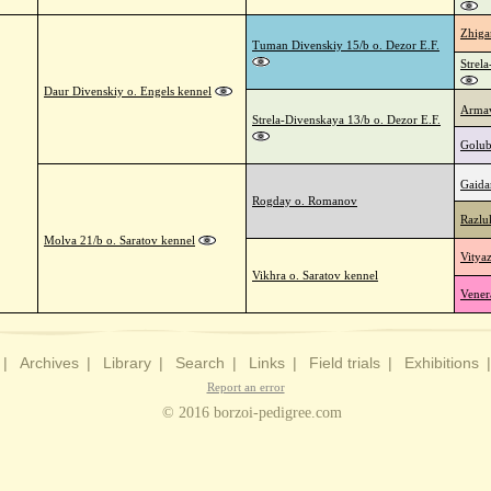
Zhiga
Tuman Divenskiy 15/b o. Dezor E.F.
Strel
Daur Divenskiy o. Engels kennel
Armav
Strela-Divenskaya 13/b o. Dezor E.F.
Golub
Gaida
Rogday o. Romanov
Razlu
Molva 21/b o. Saratov kennel
Vitya
Vikhra o. Saratov kennel
Vener
|
Archives
|
Library
|
Search
|
Links
|
Field trials
|
Exhibitions
Report an error
© 2016 borzoi-pedigree.com