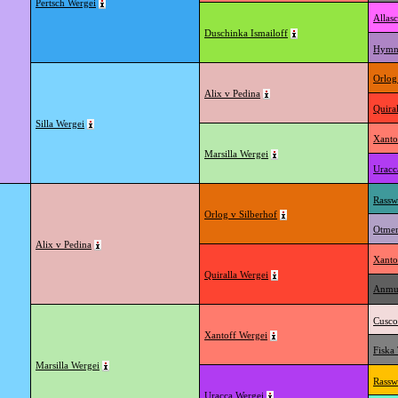
Pertsch Wergei
Allasc
Duschinka Ismailoff
Hymn
Orlog
Alix v Pedina
Quira
Silla Wergei
Xanto
Marsilla Wergei
Uracc
Rassw
Orlog v Silberhof
Otmen
Alix v Pedina
Xanto
Quiralla Wergei
Anmut
Cusco
Xantoff Wergei
Fiska
Marsilla Wergei
Rassw
Uracca Wergei