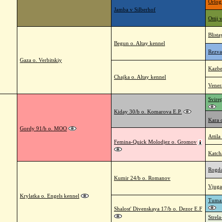
Orlog
Jamba v Silberhof
Ottij 
Blista
Begun o. Altay kennel
Rezva
Gaza o. Verbitskiy
Kazbe
Chajka o. Altay kennel
Vener
Svire
Kiday 30/b o. Komarova E.P.
Kara 
Gordy 91/b o. MOO
Attil
Femina-Quick Molodjez o. Gromov
Katch
Rogd
Kumir 24/b o. Romanov
Vjuga
Krylatka o. Engels kennel
Tuman
Shalost' Divenskaya 17/b o. Dezor E.F
Strel