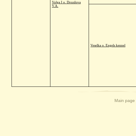
Volga I o. Drozdova
V.A.
Veselka o. Engels kennel
Main page