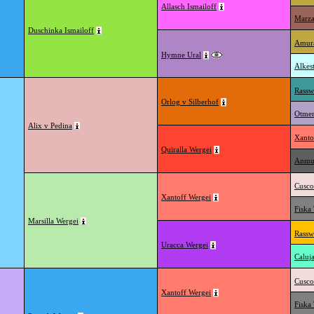
Allasch Ismailoff
Marza
Duschinka Ismailoff
Amura
Hymne Ural
Alkes
Rassw
Orlog v Silberhof
Otmen
Alix v Pedina
Xanto
Quiralla Wergei
Anmut
Cusco
Xantoff Wergei
Fiska
Marsilla Wergei
Rassw
Uracca Wergei
Caluj
Cusco
Xantoff Wergei
Fiska