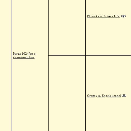
Plutovka o. Zotova G.V.
Purga 1024/bp o.
Znamenschikov
Grozny o. Engels kennel