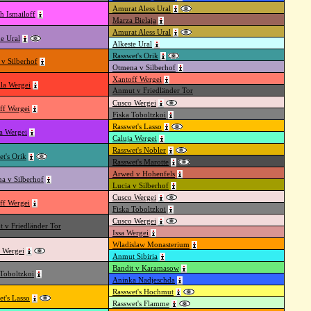
Amurat Aless Ural
h Ismailoff
Marza Bielaja
Amurat Aless Ural
e Ural
Alkeste Ural
Rasswet's Orik
 v Silberhof
Otmena v Silberhof
Xantoff Wergei
lla Wergei
Anmut v Friedländer Tor
Cusco Wergei
ff Wergei
Fiska Toboltzkoi
Rasswet's Lasso
a Wergei
Caluja Wergei
Rasswet's Nobler
et's Orik
Rasswet's Marotte
Arwed v Hohenfels
a v Silberhof
Lucia v Silberhof
Cusco Wergei
ff Wergei
Fiska Toboltzkoi
Cusco Wergei
 v Friedländer Tor
Issa Wergei
Wladislaw Monasterium
 Wergei
Anmut Sibiria
Bandit v Karamasow
 Toboltzkoi
Aninka Nadjeschda
Rasswet's Hochmut
et's Lasso
Rasswet's Flamme