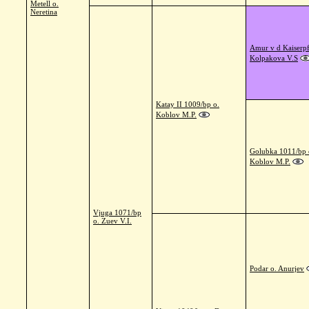
Metell o.
Neretina
Amur v d Kaiserpf
Kolpakova V.S
Katay II 1009/bp o.
Koblov M.P.
Golubka 1011/bp 
Koblov M.P.
Vjuga 1071/bp
o. Zuev V.I.
Podar o. Anurjev