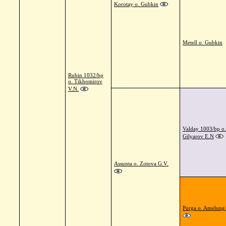
Korotay o. Gubkin
Metell o. Gubkin
Rubin 1032/bp
o. Tikhomirov
V.N.
Valday 1003/bp o.
Gilyarov E.N
Assunta o. Zotova G.V.
Purga o. Amelung