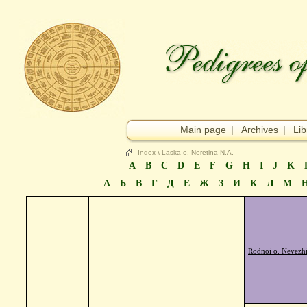
Main page
|
Archives
|
Lib
Index
\ Laska o. Neretina N.A.
A
B
C
D
E
F
G
H
I
J
K
А
Б
В
Г
Д
Е
Ж
З
И
К
Л
М
Rodnoi o. Nevezh