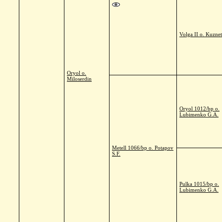
Volga II o. Kuzne
Oryol o.
Miloserdin
Oryol 1012/bp o.
Lubimenko G.A.
Metell 1066/bp o. Potapov
S.F.
Pulka 1015/bp o.
Lubimenko G.A.