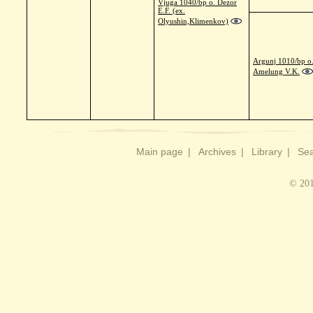
Vjuga 1040/bp o. Dezor
E.F. (ex.
Olyushin,Klimenkov)
Argunj 1010/bp o
Amelung V.K.
Main page
|
Archives
|
Library
|
Sea
© 201