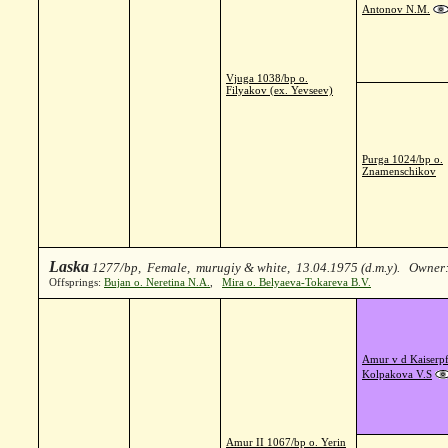
Antonov N.M.
Vjuga 1038/bp o.
Filyakov (ex. Yevseev)
Purga 1024/bp o.
Znamenschikov
Laska
1277/bp, Female, murugiy & white, 13.04.1975 (d.m.y). Owner:
Offsprings:
Bujan o. Neretina N.A.
,
Mira o. Belyaeva-Tokareva B.V.
Amur v d Kaiserpf
Kolpakova V.S
Amur II 1067/bp o. Yerin