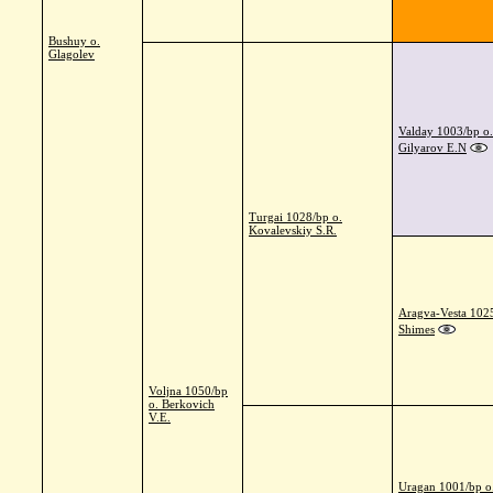
Bushuy o.
Glagolev
Valday 1003/bp o.
Gilyarov E.N
Turgai 1028/bp o.
Kovalevskiy S.R.
Aragva-Vesta 1025
Shimes
Voljna 1050/bp
o. Berkovich
V.E.
Uragan 1001/bp o