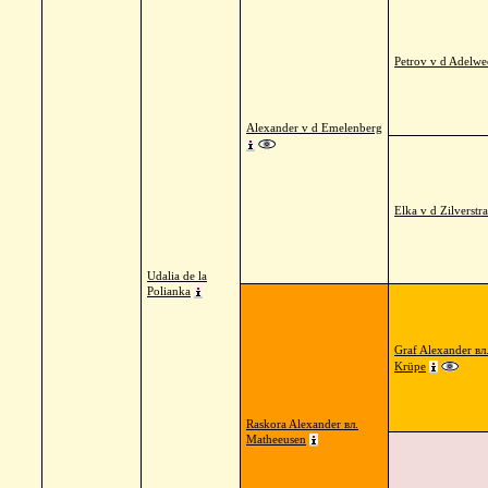
Petrov v d Adelwe
Alexander v d Emelenberg
Elka v d Zilverstr
Udalia de la
Polianka
Graf Alexander вл
Krüpe
Raskora Alexander вл.
Matheeusen