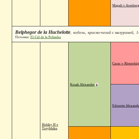
Magali v Arenber
Belphegor de la Huchelotte
, кобель, красно-пегий с мазуриной, 1
Потомки:
El-Cid de la Polianka
Curac v Römerhüg
Kosak Alexander
Edonette Alexande
Holsky H v
Troybhiko