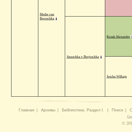
Medie van
Boroschka
Kosak Alexander
Anuschka v Borjoschka
Joscha Wilkaja
Главная
|
Архивы
|
Библиотека. Раздел I.
|
Поиск
|
С
Со
© 201