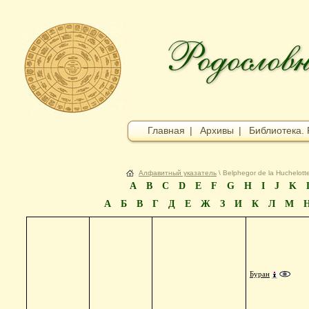
Главная
|
Архивы
|
Библиотека. 
Алфавитный указатель
\ Belphegor de la Huchelott
A
B
C
D
E
F
G
H
I
J
K
А
Б
В
Г
Д
Е
Ж
З
И
К
Л
М
Буран