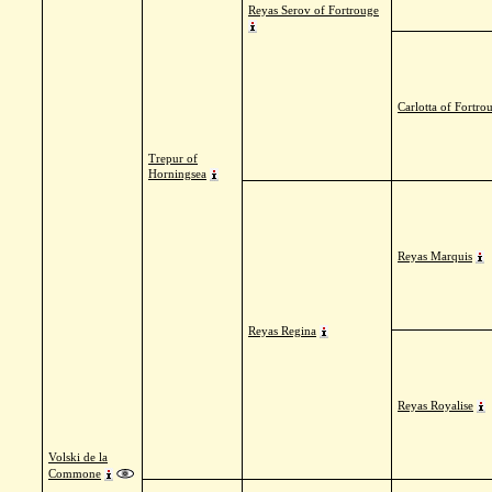
Reyas Serov of Fortrouge
Carlotta of Fortro
Trepur of
Horningsea
Reyas Marquis
Reyas Regina
Reyas Royalise
Volski de la
Commone