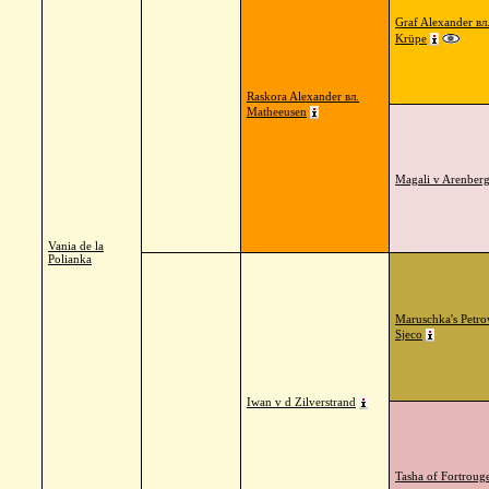
Graf Alexander вл
Krüpe
Raskora Alexander вл.
Matheeusen
Magali v Arenber
Vania de la
Polianka
Maruschka's Petro
Sjeco
Iwan v d Zilverstrand
Tasha of Fortroug