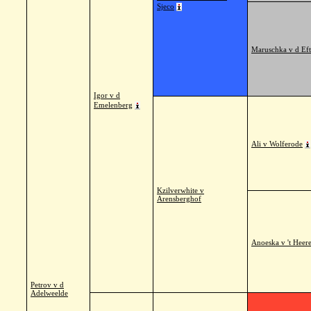
Sjeco
Maruschka v d Eft
Igor v d
Emelenberg
Ali v Wolferode
Kzilverwhite v
Arensberghof
Anoeska v 't Heer
Petrov v d
Adelweelde