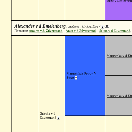
Irene v Lentevreu
Alexander v d Emelenberg
, кобель, 07.06.1967
Потомки:
Amurat v.d. Zilverstrand
,
Anita v d Zilverstrand
,
Selina v d Zilverstrand
Maruschka v d Eft
Maruschka's Petrov V
Sjeco
Maruschka v d Eft
Grischa v d
Zilverstrand