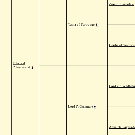
Zion of Carradale
Tasha of Fortrouge
Geisha of Woodco
Elka v d
Zilverstrand
Lord v d Wildbah
Lord (Vöhringer)
Anka Hel Jagers-