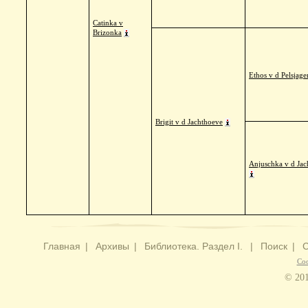
Catinka v
Brizonka
Ethos v d Pelsjage
Brigit v d Jachthoeve
Anjuschka v d Jac
Главная
|
Архивы
|
Библиотека. Раздел I.
|
Поиск
|
С
Со
© 201