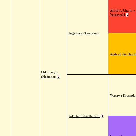
Alfridy's Charly v
Vredewold
Bagatha v t'Heerenerf
Anita of the Hansh
Chic Lady v
t'Heerenerf
Warsawa Krasnoje
Felicite of the Hanshill