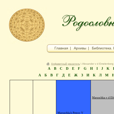
Главная
|
Архивы
|
Библиотека. 
Алфавитный указатель
\ Alexander v d Emelenberg
A
B
C
D
E
F
G
H
I
J
K
А
Б
В
Г
Д
Е
Ж
З
И
К
Л
М
Maruschka v d Eft
Maruschka's Petrov V