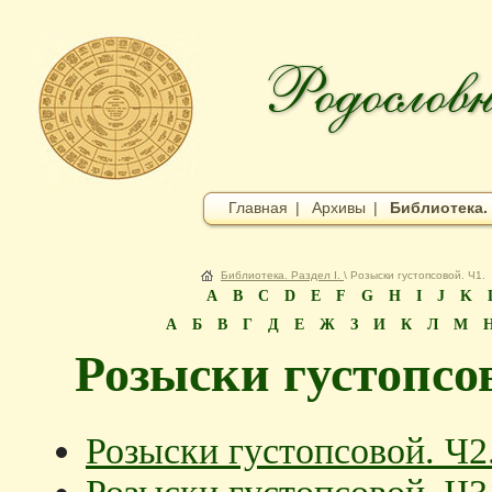
Главная
|
Архивы
|
Библиотека. 
Библиотека. Раздел I.
\ Розыски густопсовой. Ч1.
A
B
C
D
E
F
G
H
I
J
K
А
Б
В
Г
Д
Е
Ж
З
И
К
Л
М
Розыски густопсов
Розыски густопсовой. Ч2