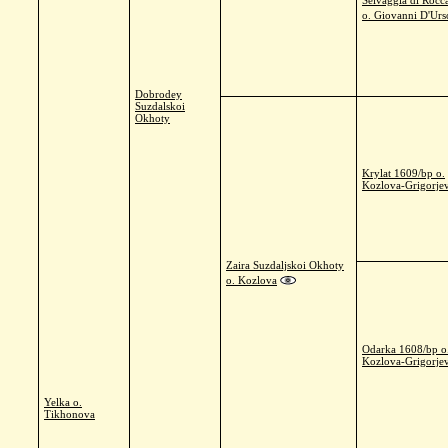
Selvaggia di Rocc
o. Giovanni D'Urs
Dobrodey
Suzdalskoi
Okhoty
Krylat 1609/bp o.
Kozlova-Grigorjev
Zaira Suzdaljskoi Okhoty
o. Kozlova
Odarka 1608/bp o
Kozlova-Grigorjev
Yelka o.
Tikhonova