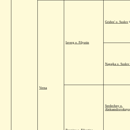
Griden' o. Suslov
Izverg o. Filyutin
Nagajka o. Suslov
Verna
Serdechny o.
Aleksandrovskaya