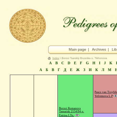
Main page
|
Archives
|
Lib
Index
\ Borzoi Tsarskiy Brusnika o. Tikhonova
A
B
C
D
E
F
G
H
I
J
K
А
Б
В
Г
Д
Е
Ж
З
И
К
Л
М
Pasco van Troybhi
Yefremova L.P
Borzoi Romanovs
Tamarisk 2154/94 o.
Estrina I.Yu.