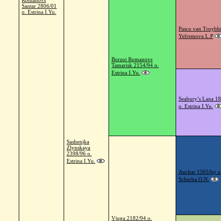
Romanovs
Santar 2806/01
o. Estrina I.Yu.
Pasco van Troybhi
Yefremova L.P
Borzoi Romanovs
Tamarisk 2154/94 o.
Estrina I.Yu.
Seabury’s Lana 1
o. Estrina I.Yu.
Sashenjka
Zlynskaya
2398/96 o.
Estrina I.Yu.
Anchar 1505/bp o
Scherba O.N.
Vjuga 2182/94 o.