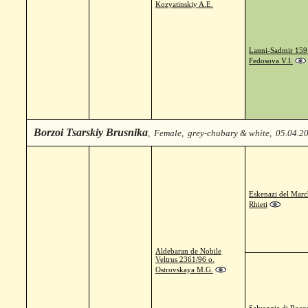
Kozyatinskiy A.E.
Lanni-Sadmir 159
Fedosova V.I.
Borzoi Tsarskiy Brusnika
, Female, grey-chubary & white, 05.04.2
Eskenazi del Marc
Rhieti
Aldebaran de Nobile
Veltrus 2361/96 o.
Ostrovskaya M.G.