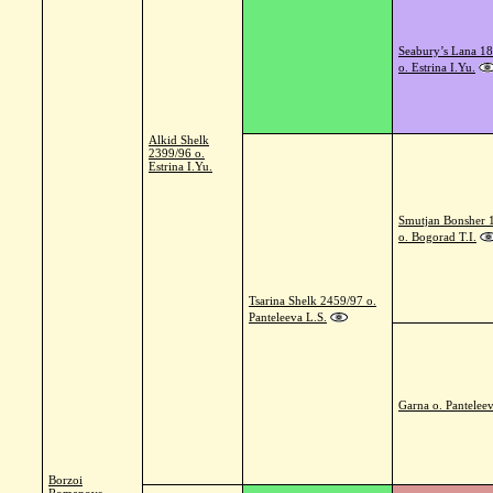
Seabury’s Lana 1
o. Estrina I.Yu.
Alkid Shelk
2399/96 o.
Estrina I.Yu.
Smutjan Bonsher 
o. Bogorad T.I.
Tsarina Shelk 2459/97 o.
Panteleeva L.S.
Garna o. Pantelee
Borzoi