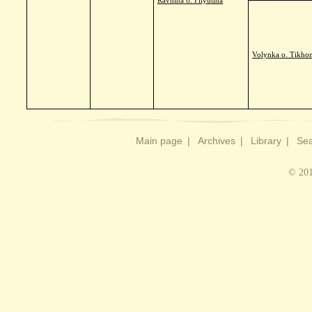
Ravnina o. Filyutina
Volynka o. Tikho
Main page
|
Archives
|
Library
|
Sea
© 201