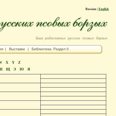
Russian |
English
База родословных русских псовых борзых
ия
|
Выставки
|
Библиотека. Раздел II.
W
X
Y
Z
Ш
Щ
Э
Ю
Я