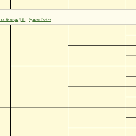
 вл. Вальцов Д.П.
,
Удав вл. Глебов