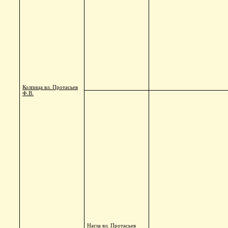
Колпица вл. Протасьев
Ф.В.
Нагла вл. Протасьев