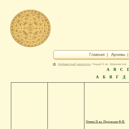
Главная
|
Архивы
Алфавитный указатель
\ Кидай II вл. Шереметев
A
B
C
А
Б
В
Г
Д
Отмен II вл. Протасьев Ф.В.