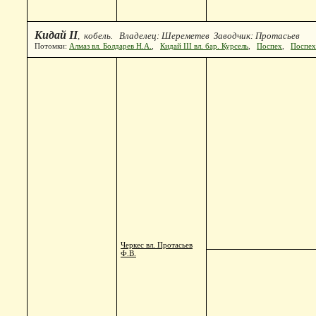
Кидай II
, кобель. Владелец: Шереметев Заводчик: Протасьев
Потомки:
Алмаз вл. Болдарев Н.А.
,
Кидай III вл. бар. Курсель
,
Поспех
,
Поспех
Черкес вл. Протасьев
Ф.В.