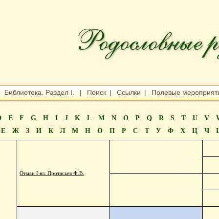
|
Библиотека. Раздел I.
|
Поиск
|
Ссылки
|
Полевые мероприят
D
E
F
G
H
I
J
K
L
M
N
O
P
Q
R
S
T
U
V
Е
Ж
З
И
К
Л
М
Н
О
П
Р
С
Т
У
Ф
Х
Ц
Ч
Отман I вл. Протасьев Ф.В.