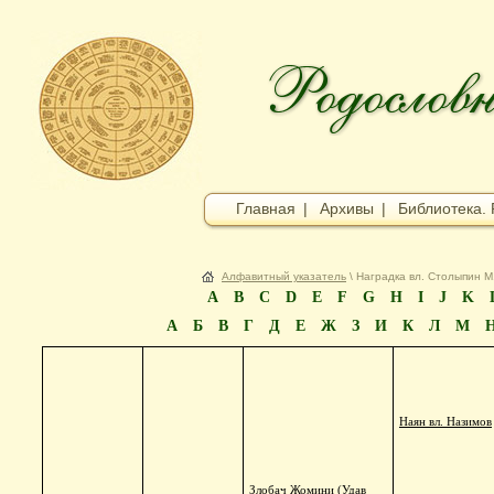
Главная
|
Архивы
|
Библиотека. 
Алфавитный указатель
\ Наградка вл. Столыпин М
A
B
C
D
E
F
G
H
I
J
K
А
Б
В
Г
Д
Е
Ж
З
И
К
Л
М
Наян вл. Назимов
Злобач Жомини (Удав