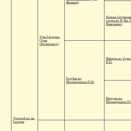
Жомини)
Пальма Гатчинск
охоты вл. В. Кн. 
Николаевич
Удав Гагарина
(Удав
Оболенского)
Швырок вл. Ермо
Н.П.
Голубка вл.
Мачеварианов П.М.
Мазурка вл.
Мачеварианов П.
Дорогой вл. кн.
Гагарин