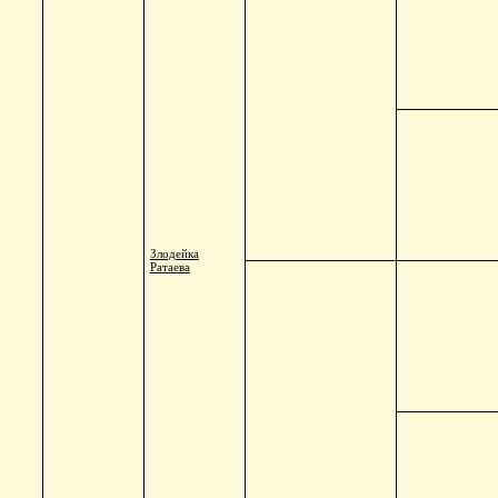
Злодейка
Ратаева