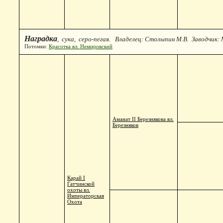
Наградка
, сука, серо-пегая. Владелец: Столыпин М.В. Заводчик:
Потомки:
Красотка вл. Немировский
Аманат II Березнякова вл.
Березняков
Карай I
Гатчинской
охоты вл.
Императорская
Охота