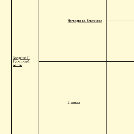
Наградка вл. Березняков
Злодейка II
Гатчинской
охоты
Кремень