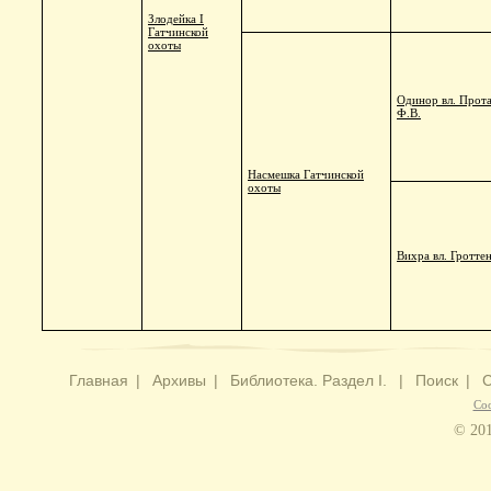
Злодейка I
Гатчинской
охоты
Одинор вл. Прота
Ф.В.
Насмешка Гатчинской
охоты
Вихра вл. Гротте
Главная
|
Архивы
|
Библиотека. Раздел I.
|
Поиск
|
С
Со
© 201