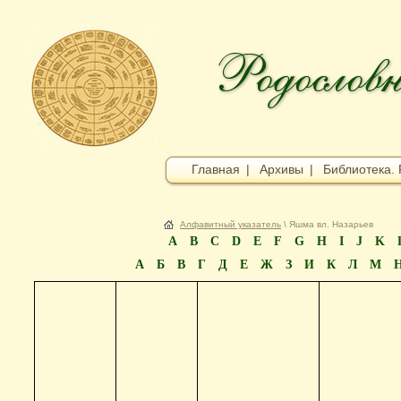
Главная
|
Архивы
|
Библиотека. 
Алфавитный указатель
\ Яшма вл. Назарьев
A
B
C
D
E
F
G
H
I
J
K
А
Б
В
Г
Д
Е
Ж
З
И
К
Л
М