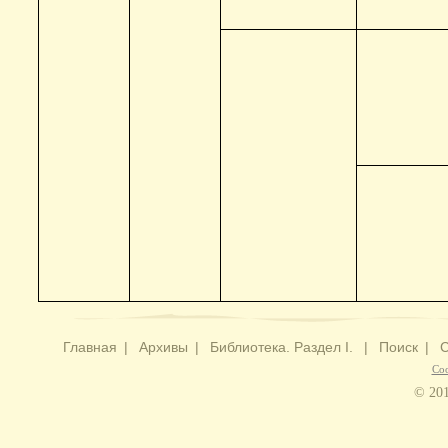
Главная
|
Архивы
|
Библиотека. Раздел I.
|
Поиск
|
С
Со
© 201