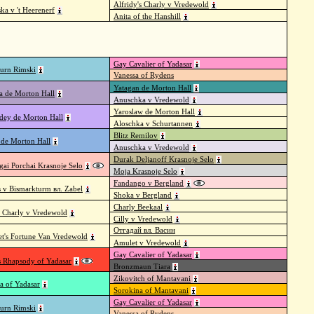
Alfridy's Charly v Vredewold
ka v 't Heerenerf
Anita of the Hanshill
Gay Cavalier of Yadasar
urn Rimski
Vanessa of Rydens
Yatagan de Morton Hall
a de Morton Hall
Anuschka v Vredewold
Yaroslaw de Morton Hall
ey de Morton Hall
Aloschka v Schurtannen
Blitz Remilov
 de Morton Hall
Anuschka v Vredewold
Durak Deljanoff Krasnoje Selo
gai Porchai Krasnoje Selo
Moja Krasnoje Selo
Fandango v Bergland
s v Bismarkturm вл. Zabel
Shoka v Bergland
Charly Beekaal
's Charly v Vredewold
Cilly v Vredewold
Отгадай вл. Васин
t's Fortune Van Vredewold
Amulet v Vredewold
Gay Cavalier of Yadasar
s Rhapsody of Yadasar
Bronzmaun Tiara
Zikovitch of Mantavani
na of Yadasar
Sorokina of Mantavani
Gay Cavalier of Yadasar
urn Rimski
Vanessa of Rydens