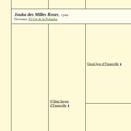
Jouka des Milles Roses
, сука
Потомки:
El-Cid de la Polianka
Oural Igor d'Ymauville
Q'Altai Sergei
d'Ymauville