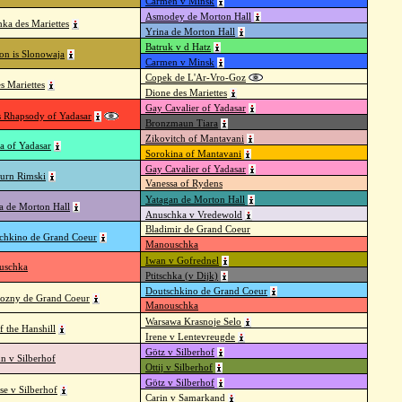
Carmen v Minsk
Asmodey de Morton Hall
ka des Mariettes
Yrina de Morton Hall
Batruk v d Hatz
on is Slonowaja
Carmen v Minsk
Copek de L'Ar-Vro-Goz
s Mariettes
Dione des Mariettes
Gay Cavalier of Yadasar
s Rhapsody of Yadasar
Bronzmaun Tiara
Zikovitch of Mantavani
na of Yadasar
Sorokina of Mantavani
Gay Cavalier of Yadasar
urn Rimski
Vanessa of Rydens
Yatagan de Morton Hall
a de Morton Hall
Anuschka v Vredewold
Bladimir de Grand Coeur
chkino de Grand Coeur
Manouschka
Iwan v Gofrednel
uschka
Ptitschka (v Dijk)
Doutschkino de Grand Coeur
iozny de Grand Coeur
Manouschka
Warsawa Krasnoje Selo
f the Hanshill
Irene v Lentevreugde
Götz v Silberhof
n v Silberhof
Ottij v Silberhof
Götz v Silberhof
e v Silberhof
Carin v Samarkand