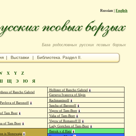
Russian |
English
База родословных русских псовых борзых
ия
|
Выставки
|
Библиотека. Раздел II.
W
X
Y
Z
Ш
Щ
Э
Ю
Я
Hollister of Rancho Gabriel
theus of Rancho Gabriel
Garsova Ivanova of Alpin
Rachmaninoff
Pavlova of Baronoff
Sascha of Baronoff
Vigow of Tam-Boer
 of Tam Boer
Valia of Tam-Boer
Vigow of Romanoff II
ha of Tam Boer
Lady Gretchen of Tam-Boer
Batruk v d Hatz
on is Slonowaja