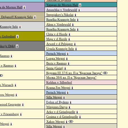
Yatagan de Morton Hall
a de Morton Hall
Anuschka v Vredewold
Stepnjakov's Nikolai
 Deljanoff Krasnoje Selo
Ruselka Krasnoje Selo
Aless v Vredewold
Krasnoje Selo
Ruselka Krasnoje Selo
Chita v d Horde
v Gofrednel
Maja v d Horde
Arwed v d Pelsjager
hka (v Dijk)
Ursula Krasnoje Selo
Pertsch Wergei
Rasmus
Longa Wergei
Boris v Rasmus
a v Rasmus
Senta (Geist)
Кудряш III 37/б вл. П-к "Красная Звезда"
Милка 39/б вл. П-к "Красная Звезда"
Koldun v Silberhof
n Wursach
Krassa Fee Wergei
Pertsch Wergei
ow Wergei
Silla Wergei
Eglon of Rydens
wood Georgette
Winjones Darya
Arko v d Geiselquelle
 v Friesenberg
Cosima v d Geiselquelle
Xakor Wergei
 Wergei
Silla Wergei