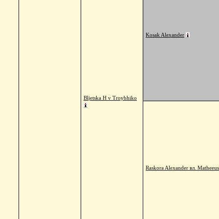
Kosak Alexander
Bljetska H v Troybhiko
Raskora Alexander вл. Matheeu