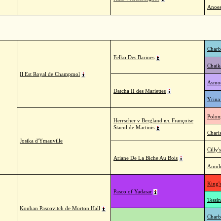
Anoes
Charb
Felko Des Barines
Chaik
Il Est Royal de Champmol
Asmod
Datcha II des Mariettes
Yrina
Polon
Herrscher v Bergland вл. Françoise
Stacul de Martinis
Chari
Josika d'Ymauville
Cilly
Ariane De La Biche Au Bois
Amule
King'
Pasco of Yadasar
Tessi
Kouban Pascovitch de Morton Hall
Charb