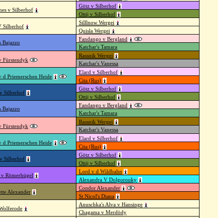
Götz v Silberhof
es v Silberhof
Ottij v Silberhof
Silllnow Wergei
V Silberhof
Quisla Wergei
Fandango v Bergland
s Bajazzo
Katchar's Tamara
Rassnik Wergei
v Fürstendyk
Katchar's Vanessa
Elard v Silberhof
v d Priemerschen Heide
Cita (Rus)
Götz v Silberhof
v Silberhof
Ottij v Silberhof
Fandango v Bergland
s Bajazzo
Katchar's Tamara
Rassnik Wergei
v Fürstendyk
Katchar's Vanessa
Elard v Silberhof
v d Priemerschen Heide
Cita (Rus)
Götz v Silberhof
v Silberhof
Ottij v Silberhof
Lord v d Wildbahn
 v Römerhügel
Alexandra V Dolgorouky
Condor Alexander
tte Alexander
St Nicol's Diana
Anuschka's Alva v Hansinge
 Wolferode
Chagama v Merdödy