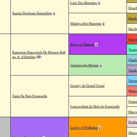
Liriz Des Mariettes
Douch
Sascha Duchesse Narischkin
Barab
Malatya Des Mariettes
Ida de
King'
Pasco of Yadasar
Tessi
Kamenetz Pascovitch De Morton Hall
вл. A. d'Arbelles
Charb
Grounia des Barines
Chaik
Douts
Grozny de Grand Coeur
Mano
Oasis De Bois Fontenelle
Gratz
Lamouchkat du Bois de Fontenelle
Dita o
Koldu
Lord v d Wildbahn
Mimos