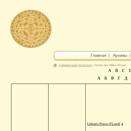
Главная
|
Архивы
Алфавитный указатель
\ Jouka des Milles Roses
A
B
C
А
Б
В
Г
Д
Llebasi's Prince O'Lutolf