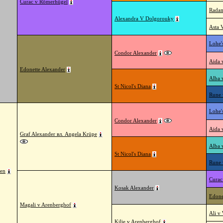
Curac v Römerhügel
Radam
Alexandra V Dolgorouky
Asta 
Lohe'
Condor Alexander
Aida 
Edonette Alexander
Alba 
St Nicol's Diana
Rune 
Lohe'
Condor Alexander
Aida 
Graf Alexander вл. Angela Krüpe
Alba 
St Nicol's Diana
Rune 
sen
Curac
Kosak Alexander
Edone
Magali v Arenberghof
Ali v
Kilie v Arenberghof