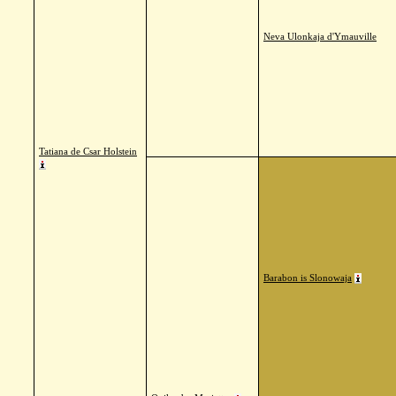
Neva Ulonkaja d'Ymauville
Tatiana de Csar Holstein
Barabon is Slonowaja