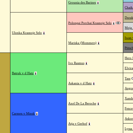
Grounia des Barines
Chaik
Durak
Polongai Porchai Krasnoje Selo
Moja 
Ulonka Krasnoje Selo
Iwan 
Mariska (Mommers)
Ptitsc
Hero 
Ivo Rasmus
Elvir
Batruk v d Hatz
Tass
Askania v d Hatz
Ango
Xandr
Axel De La Beroche
Fence
Carmen v Minsk
Askor
Atja v Gerhof
Lyssa