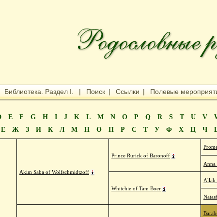
|
Библиотека. Раздел I.
|
Поиск
|
Ссылки
|
Полевые мероприят
D
E
F
G
H
I
J
K
L
M
N
O
P
Q
R
S
T
U
V
Е
Ж
З
И
К
Л
М
Н
О
П
Р
С
Т
У
Ф
Х
Ц
Ч
Prome
Prince Rurick of Baronoff
Anna 
Akim Saba of Wolfschmidtzoff
Allah
Whitchie of Tam Boer
Natas
Barab