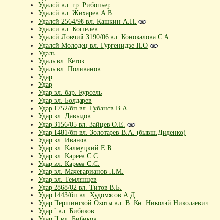
Удалой вл. гр. Рибопьер
Удалой вл. Жихарев А.В.
Удалой 2564/98 вл. Кашкин А.Н.
Удалой вл. Кошелев
Удалой Ловчий 3190/06 вл. Коновалова С.А.
Удалой Молодец вл. Гургенидзе Н.О
Удаль
Удаль вл. Кетов
Удаль вл. Поливанов
Удар
Удар
Удар вл. бар. Курсель
Удар вл. Болдарев
Удар 1752/бп вл. Губанов В.А.
Удар вл. Давыдов
Удар 3156/05 вл. Зайцев О.Е.
Удар 1481/бп вл. Золотарев В.А. (бывш.Диденко)
Удар вл. Иванов
Удар вл. Калмуцкий Е.В.
Удар вл. Кареев С.С.
Удар вл. Кареев С.С.
Удар вл. Мачеварианов П.М.
Удар вл. Темлянцев
Удар 2868/02 вл. Титов В.Б.
Удар 1443/бп вл. Худомясов А.Д.
Удар Першинской Охоты вл. В. Кн. Николай Николаевич
Удар I вл. Бибиков
Удар II вл. Бибиков