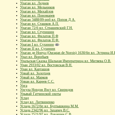
Ураган вл. Леднев
Ураган вл. Мельников
Ураган вл. Михайлов
Ураган вл. Пономарев
Ураган 3488/09-рпб вл. Попов Д.А.
Ураган вл. Сташков А.П.
Ураган 72/б вл. Страшевский Г.Н.
Ураган вл. Ступишин
Ураган вл. Филатов П.Ф
Ураган вл. Филатов П.Ф.
Ураган I вл. Сухинин
Ураган II вл. Сухинин
Ураган де Норуа (Ouragan de Norois) 1630/бп вл. Эстрина И
Урал вл. Воробьев
Уральская Сказка Шальная Императрица вл. Митяева О.В.
Уран 2933/02 вл. Востовская В.Н.
Уран вл. Карташов
Урвай вл. Золотцев
Урвай вл. Марков
Урван вл. Кареев С.С.
Урга
Урсула Нордэн Вэст вл. Свиридов
Урывай Гатчинской охоты
Услад
Услад вл. Литвиненко
Услада 1672/бп вл. Бултышкина М.М.
Услада 2342/96 вл. Захарич В.С.
Услада 2521/97 вл. Лукашин С.В.