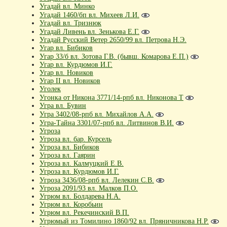
Угадай вл. Минко
Угадай 1460/бп вл. Михеев Л.И.
Угадай вл. Тризнюк
Угадай Ливень вл. Зенькова Е.Г.
Угадай Русский Ветер 2650/99 вл. Петрова Н.Э.
Угар вл. Бибиков
Угар 33/б вл. Зотова Г.В. (бывш. Комарова Е.П.)
Угар вл. Курдюмов И.Г.
Угар вл. Новиков
Угар II вл. Новиков
Уголек
Угонка от Никона 3771/14-рпб вл. Никонова Т
Угра вл. Бувин
Угра 3402/08-рпб вл. Михайлов А.А.
Угра-Тайна 3301/07-рпб вл. Литвинов В.И.
Угроза
Угроза вл. бар. Курсель
Угроза вл. Бибиков
Угроза вл. Гаярин
Угроза вл. Калмуцкий Е.В.
Угроза вл. Курдюмов И.Г.
Угроза 3436/08-рпб вл. Лелекин С.В.
Угроза 2091/93 вл. Малков П.О.
Угрюм вл. Болдарева Н.А.
Угрюм вл. Коробьин
Угрюм вл. Рекечинский В.П.
Угрюмый из Томилино 1860/92 вл. Пряничникова Н.Р.