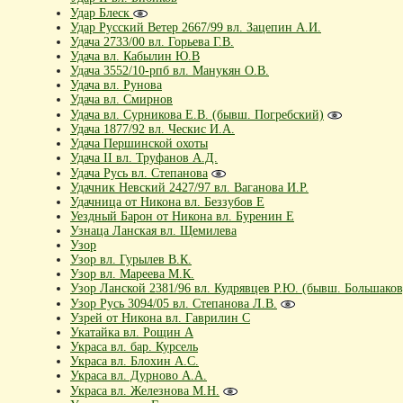
Удар Блеск
Удар Русский Ветер 2667/99 вл. Зацепин А.И.
Удача 2733/00 вл. Горьева Г.В.
Удача вл. Кабылин Ю.В
Удача 3552/10-рпб вл. Манукян О.В.
Удача вл. Рунова
Удача вл. Смирнов
Удача вл. Сурникова Е.В. (бывш. Погребский)
Удача 1877/92 вл. Ческис И.А.
Удача Першинской охоты
Удача II вл. Труфанов А.Д.
Удача Русь вл. Степанова
Удачник Невский 2427/97 вл. Ваганова И.Р.
Удачница от Никона вл. Беззубов Е
Уездный Барон от Никона вл. Буренин Е
Узнаца Ланская вл. Щемилева
Узор
Узор вл. Гурылев В.К.
Узор вл. Мареева М.К.
Узор Ланской 2381/96 вл. Кудрявцев Р.Ю. (бывш. Большаков
Узор Русь 3094/05 вл. Степанова Л.В.
Узрей от Никона вл. Гаврилин С
Укатайка вл. Рощин А
Украса вл. бар. Курсель
Украса вл. Блохин А.С.
Украса вл. Дурново А.А.
Украса вл. Железнова М.Н.