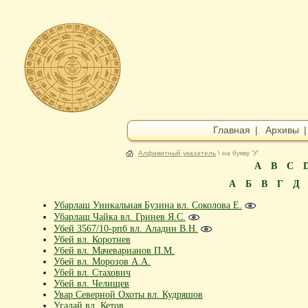
Главная
|
Архивы
Алфавитный указатель
\ на букву 'У'
A
B
C
А
Б
В
Г
Д
Убарлаш Уникальная Бузина вл. Соколова Е.
Убарлаш Чайка вл. Гринев Я.С.
Убей 3567/10-рпб вл. Аладин В.Н.
Убей вл. Коротнев
Убей вл. Мачеварианов П.М.
Убей вл. Морозов А.А.
Убей вл. Стахович
Убей вл. Челищев
Увар Северной Охоты вл. Кудряшов
Угадай вл. Кетов