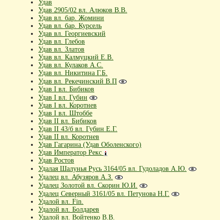
Удав
Удав 2905/02 вл. Алюков В.В.
Удав вл. бар. Жомини
Удав вл. бар. Курсель
Удав вл. Георгиевский
Удав вл. Глебов
Удав вл. Златов
Удав вл. Калмуцкий Е.В.
Удав вл. Кулаков А.С.
Удав вл. Никитина Г.Б.
Удав вл. Рекечинский В.П
Удав I вл. Бибиков
Удав I вл. Губин
Удав I вл. Коротнев
Удав I вл. Штоббе
Удав II вл. Бибиков
Удав II 43/б вл. Губин Е.Г.
Удав II вл. Коротнев
Удав Гагарина (Удав Оболенского)
Удав Император Рекс
Удав Ростов
Удалая Шалунья Русь 3164/05 вл. Гудоладов А.Ю.
Удалец вл. Абузяров А.З.
Удалец Золотой вл. Скорин Ю.И.
Удалец Северный 3161/05 вл. Петунова Н.Г.
Удалой вл. Fin.
Удалой вл. Болдарев
Удалой вл. Войтенко В.В.