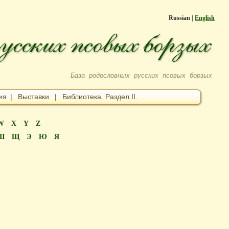
Russian |
English
База родословных русских псовых борзых
ия
|
Выставки
|
Библиотека. Раздел II.
W
X
Y
Z
Ш
Щ
Э
Ю
Я