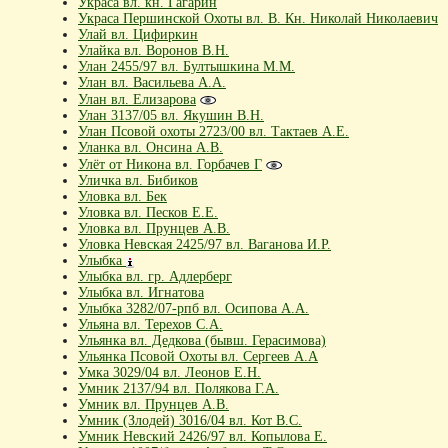
Украса вл. кн. Гагарин
Украса Першинской Охоты вл. В. Кн. Николай Николаевич
Улай вл. Цифиркин
Улайка вл. Воронов В.Н.
Улан 2455/97 вл. Бултышкина М.М.
Улан вл. Васильева А.А.
Улан вл. Елизарова
Улан 3137/05 вл. Якушин В.Н.
Улан Псовой охоты 2723/00 вл. Тактаев А.Е.
Уланка вл. Онсина А.В.
Улёт от Никона вл. Горбачев Г
Уличка вл. Бибиков
Уловка вл. Бек
Уловка вл. Песков Е.Е.
Уловка вл. Прунцев А.В.
Уловка Невская 2425/97 вл. Ваганова И.Р.
Улыбка
Улыбка вл. гр. Адлерберг
Улыбка вл. Игнатова
Улыбка 3282/07-рпб вл. Осипова А.А.
Ульяна вл. Терехов С.А.
Ульянка вл. Дедкова (бывш. Герасимова)
Ульянка Псовой Охоты вл. Сергеев А.А
Умка 3029/04 вл. Леонов Е.Н.
Умник 2137/94 вл. Полякова Г.А.
Умник вл. Прунцев А.В.
Умник (Злодей) 3016/04 вл. Кот В.С.
Умник Невский 2426/97 вл. Копылова Е.