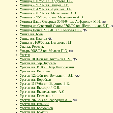
Умница 1007/бп вл. Арбузова Т.С.
Умница 2891/02 вл. Зайцев О.Е.
Умница 1942/92 вл. Лукашев Н.Б.
Умница 2001/92 вл. Малышенко А.Э.
Умница 3695/13-рпб вл. Малышенко А.Э.
Умница Даша Северная 3048/04 вл. Авферонок М.Н.
Умница из Северной Охоты 2766/00 вл. Щепонников Е.П.
Умница Ночка 2796/01 вл. Бычкова О.С.
Уника вл. Боев
Уника вл. Иванов
Уникум 3160/05 вл. Петунова Н.Г.
Упа вл. Ревегук
Упырь 2088/93 вл. Малков П.О.
Ураган
Ураган 1001/бп вл. Антонов Н.М.
Ураган вл. бар. Курсель
Ураган вл. В. Кн. Петр Николаевич
Ураган вл. Веригин
Ураган 1230/бп вл. Волокитин В.П.
Ураган вл. Воробьев
Ураган 1187/бп вл. Воронов Б.Е.
Ураган вл. Высоцкий С.В.
Ураган вл. Вышеславцев А.С.
Ураган вл. Емельянов
Ураган 2025/93 вл. Забродин А.А.
Ураган вл. Иванин
Ураган вл. Колюжнов
Ураган вл. Комсин