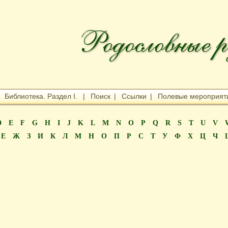
|
Библиотека. Раздел I.
|
Поиск
|
Ссылки
|
Полевые мероприят
D
E
F
G
H
I
J
K
L
M
N
O
P
Q
R
S
T
U
V
Е
Ж
З
И
К
Л
М
Н
О
П
Р
С
Т
У
Ф
Х
Ц
Ч