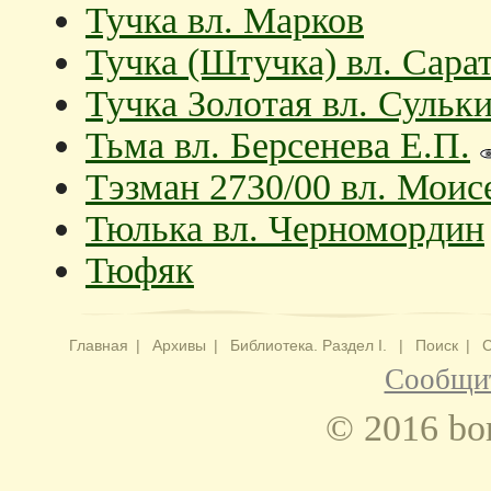
Тучка вл. Марков
Тучка (Штучка) вл. Сара
Тучка Золотая вл. Сульк
Тьма вл. Берсенева Е.П.
Тэзман 2730/00 вл. Моис
Тюлька вл. Черномордин
Тюфяк
Главная
|
Архивы
|
Библиотека. Раздел I.
|
Поиск
|
С
Сообщит
© 2016 bo