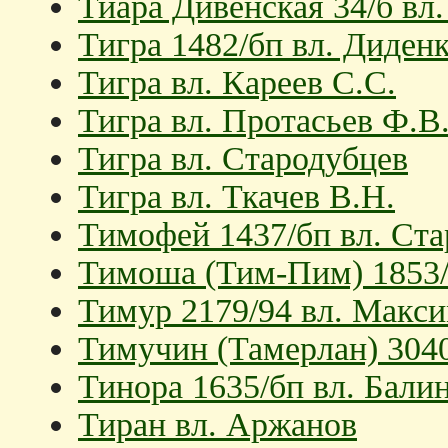
Тиара Дивенская 34/б вл
Тигра 1482/бп вл. Диденк
Тигра вл. Кареев С.С.
Тигра вл. Протасьев Ф.В
Тигра вл. Стародубцев
Тигра вл. Ткачев В.Н.
Тимофей 1437/бп вл. Ста
Тимоша (Тим-Пим) 1853/9
Тимур 2179/94 вл. Макс
Тимучин (Тамерлан) 3040
Тинора 1635/бп вл. Балин
Тиран вл. Аржанов