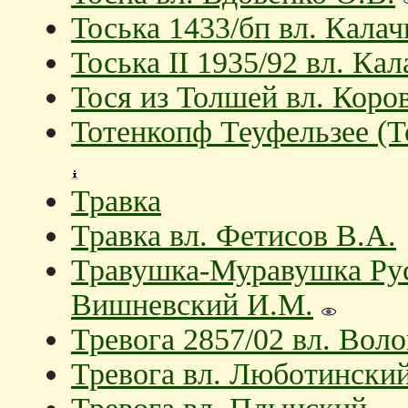
Тоська 1433/бп вл. Калач
Тоська II 1935/92 вл. Ка
Тося из Толшей вл. Коро
Тотенкопф Теуфельзее (To
Травка
Травка вл. Фетисов В.А.
Травушка-Муравушка Рус
Вишневcкий И.М.
Тревога 2857/02 вл. Вол
Тревога вл. Люботински